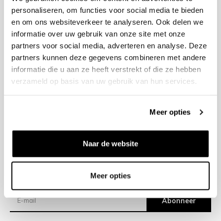
personaliseren, om functies voor social media te bieden
en om ons websiteverkeer te analyseren. Ook delen we
+31 23 205 2006
informatie over uw gebruik van onze site met onze
info@bruut.nl
partners voor social media, adverteren en analyse. Deze
Contact Formulier
partners kunnen deze gegevens combineren met andere
Open 11:00 - 21:00
informatie die u aan ze heeft verstrekt of die ze hebben
OPENINGSTIJDEN
verzameld op basis van uw gebruik van hun services.
Meer opties
Helpen
Over ons
Naar de website
Verzending
Meer opties
Nieuwsbrief
Abonneer