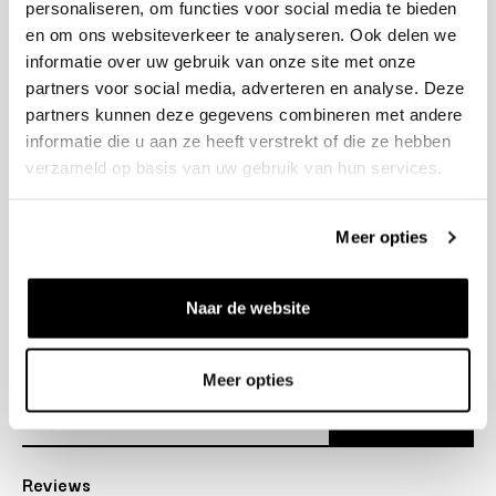
personaliseren, om functies voor social media te bieden
+31 23 205 2006
en om ons websiteverkeer te analyseren. Ook delen we
info@bruut.nl
informatie over uw gebruik van onze site met onze
Contact Formulier
partners voor social media, adverteren en analyse. Deze
Open 12:00 - 18:00
partners kunnen deze gegevens combineren met andere
OPENINGSTIJDEN
informatie die u aan ze heeft verstrekt of die ze hebben
verzameld op basis van uw gebruik van hun services.
Helpen
Meer opties
Over ons
Naar de website
Verzending
Nieuwsbrief
Meer opties
Abonneer
Reviews