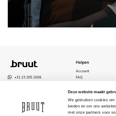
Helpen
Account
+31 23 205 2006
FAQ
info@bruut.nl
Ruilen & Retourneren
Contact Formulier
Betalen
Deze website maakt gebru
Open tot 18:00
Levering
We gebruiken cookies om c
OPENINGSTIJDEN
Kortingen
bieden en om ons websitev
met onze partners voor so