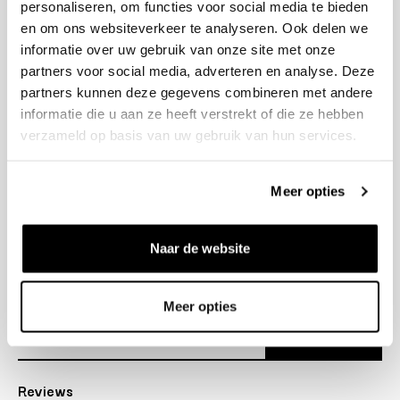
personaliseren, om functies voor social media te bieden
+31 23 205 2006
en om ons websiteverkeer te analyseren. Ook delen we
info@bruut.nl
informatie over uw gebruik van onze site met onze
Contact Formulier
partners voor social media, adverteren en analyse. Deze
Open tot 18:30
partners kunnen deze gegevens combineren met andere
OPENINGSTIJDEN
informatie die u aan ze heeft verstrekt of die ze hebben
verzameld op basis van uw gebruik van hun services.
Helpen
Meer opties
Over ons
Naar de website
Verzending
Nieuwsbrief
Meer opties
Abonneer
Reviews