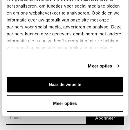
personaliseren, om functies voor social media te bieden
en om ons websiteverkeer te analyseren. Ook delen we
+31 23 205 2006
informatie over uw gebruik van onze site met onze
info@bruut.nl
partners voor social media, adverteren en analyse. Deze
Contact Formulier
partners kunnen deze gegevens combineren met andere
Open 11:00 - 18:00
informatie die u aan ze heeft verstrekt of die ze hebben
OPENINGSTIJDEN
verzameld op basis van uw gebruik van hun services.
Meer opties
Helpen
Over ons
Naar de website
Verzending
Meer opties
Nieuwsbrief
Abonneer