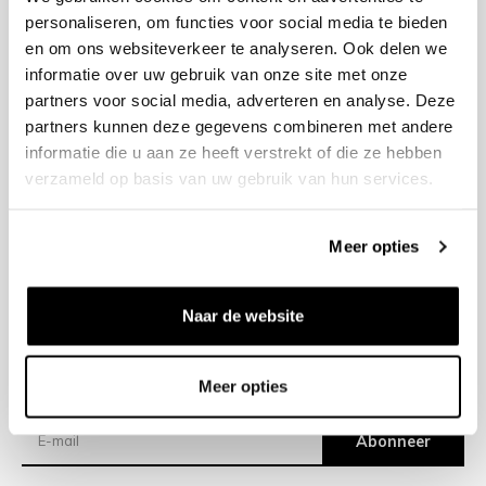
personaliseren, om functies voor social media te bieden
en om ons websiteverkeer te analyseren. Ook delen we
+31 23 205 2006
informatie over uw gebruik van onze site met onze
info@bruut.nl
partners voor social media, adverteren en analyse. Deze
Contact Formulier
partners kunnen deze gegevens combineren met andere
Open 11:00 - 21:00
informatie die u aan ze heeft verstrekt of die ze hebben
OPENINGSTIJDEN
verzameld op basis van uw gebruik van hun services.
Meer opties
Helpen
Over ons
Naar de website
Verzending
Meer opties
Nieuwsbrief
Abonneer