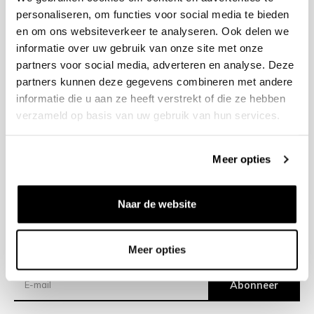
personaliseren, om functies voor social media te bieden
en om ons websiteverkeer te analyseren. Ook delen we
+31 23 205 2006
informatie over uw gebruik van onze site met onze
info@bruut.nl
partners voor social media, adverteren en analyse. Deze
Contact Formulier
partners kunnen deze gegevens combineren met andere
Open tot 18:00
informatie die u aan ze heeft verstrekt of die ze hebben
OPENINGSTIJDEN
verzameld op basis van uw gebruik van hun services.
Meer opties
Helpen
Over ons
Naar de website
Verzending
Meer opties
Nieuwsbrief
Abonneer