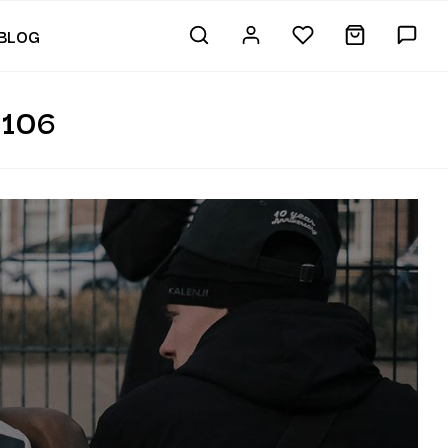
BLOG
 106