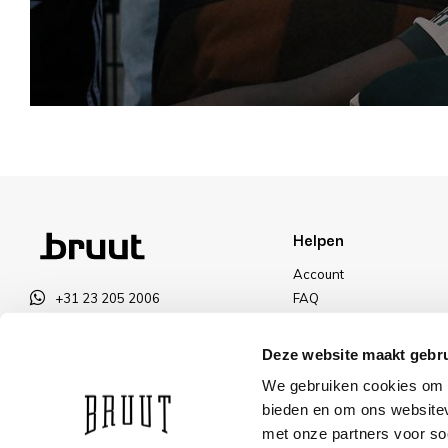
Helpen
Account
+31 23 205 2006
FAQ
info@bruut.nl
Ruilen & Retourneren
Contact Formulier
Betalen
Deze website maakt gebru
Open tot 21:00
Levering
We gebruiken cookies om c
OPENINGSTIJDEN
Kortingen
bieden en om ons websitev
met onze partners voor so