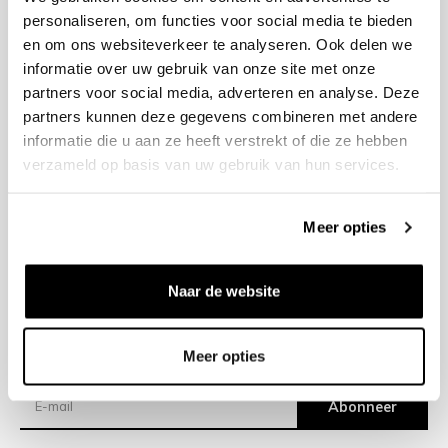
personaliseren, om functies voor social media te bieden
en om ons websiteverkeer te analyseren. Ook delen we
+31 23 205 2006
informatie over uw gebruik van onze site met onze
info@bruut.nl
partners voor social media, adverteren en analyse. Deze
Contact Formulier
partners kunnen deze gegevens combineren met andere
Open tot 18:00
informatie die u aan ze heeft verstrekt of die ze hebben
OPENINGSTIJDEN
verzameld op basis van uw gebruik van hun services.
Meer opties
Helpen
Over ons
Naar de website
Verzending
Meer opties
Nieuwsbrief
Abonneer