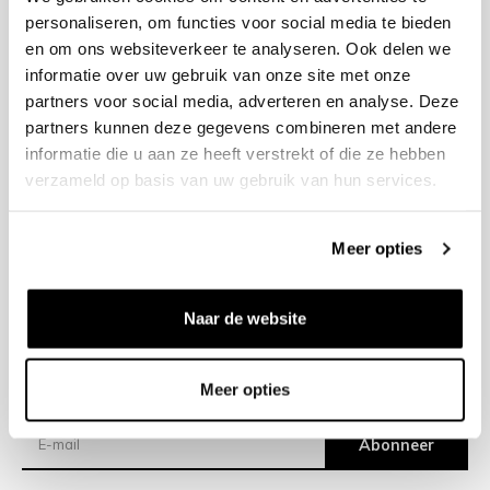
personaliseren, om functies voor social media te bieden
en om ons websiteverkeer te analyseren. Ook delen we
+31 23 205 2006
informatie over uw gebruik van onze site met onze
info@bruut.nl
partners voor social media, adverteren en analyse. Deze
Contact Formulier
partners kunnen deze gegevens combineren met andere
Open tot 18:00
informatie die u aan ze heeft verstrekt of die ze hebben
OPENINGSTIJDEN
verzameld op basis van uw gebruik van hun services.
Meer opties
Helpen
Over ons
Naar de website
Verzending
Meer opties
Nieuwsbrief
Abonneer