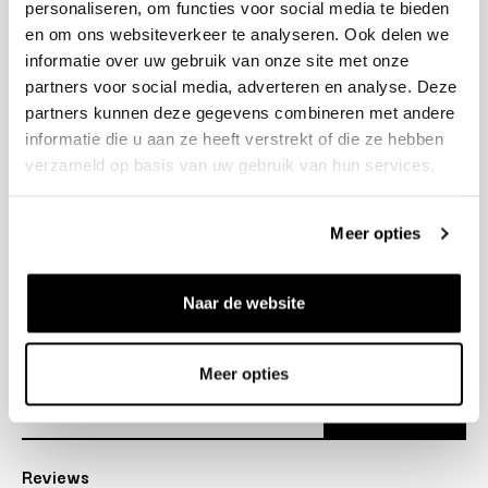
personaliseren, om functies voor social media te bieden
+31 23 205 2006
en om ons websiteverkeer te analyseren. Ook delen we
info@bruut.nl
informatie over uw gebruik van onze site met onze
Contact Formulier
partners voor social media, adverteren en analyse. Deze
Open tot 18:00
partners kunnen deze gegevens combineren met andere
OPENINGSTIJDEN
informatie die u aan ze heeft verstrekt of die ze hebben
verzameld op basis van uw gebruik van hun services.
Helpen
Meer opties
Over ons
Naar de website
Verzending
Nieuwsbrief
Meer opties
Abonneer
Reviews