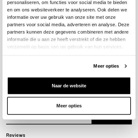
personaliseren, om functies voor social media te bieden
+31 23 205 2006
en om ons websiteverkeer te analyseren. Ook delen we
info@bruut.nl
informatie over uw gebruik van onze site met onze
Contact Formulier
partners voor social media, adverteren en analyse. Deze
Open tot 18:00
partners kunnen deze gegevens combineren met andere
OPENINGSTIJDEN
informatie die u aan ze heeft verstrekt of die ze hebben
verzameld op basis van uw gebruik van hun services.
Helpen
Meer opties
Over ons
Naar de website
Verzending
Nieuwsbrief
Meer opties
Abonneer
Reviews