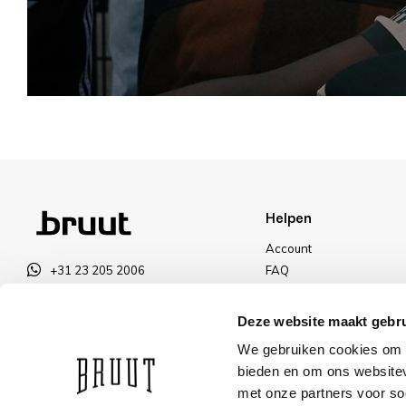
Helpen
Account
+31 23 205 2006
FAQ
info@bruut.nl
Ruilen & Retourneren
Contact Formulier
Betalen
Deze website maakt gebru
Open 11:00 - 18:30
Levering
We gebruiken cookies om c
OPENINGSTIJDEN
Kortingen
bieden en om ons websitev
met onze partners voor so