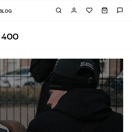
BLOG
 400