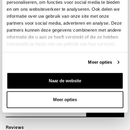
personaliseren, om functies voor social media te bieden
+31 23 205 2006
en om ons websiteverkeer te analyseren. Ook delen we
info@bruut.nl
informatie over uw gebruik van onze site met onze
Contact Formulier
partners voor social media, adverteren en analyse. Deze
Open tot 18:00
partners kunnen deze gegevens combineren met andere
OPENINGSTIJDEN
informatie die u aan ze heeft verstrekt of die ze hebben
verzameld op basis van uw gebruik van hun services.
Helpen
Meer opties
Over ons
Naar de website
Verzending
Nieuwsbrief
Meer opties
Abonneer
Reviews