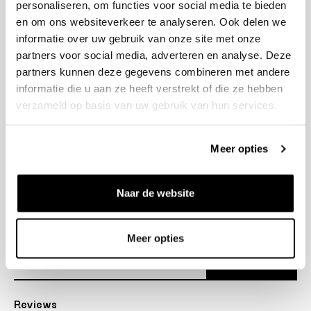
personaliseren, om functies voor social media te bieden
+31 23 205 2006
en om ons websiteverkeer te analyseren. Ook delen we
info@bruut.nl
informatie over uw gebruik van onze site met onze
Contact Formulier
partners voor social media, adverteren en analyse. Deze
Open 11:00 - 18:30
partners kunnen deze gegevens combineren met andere
OPENINGSTIJDEN
informatie die u aan ze heeft verstrekt of die ze hebben
verzameld op basis van uw gebruik van hun services.
Helpen
Meer opties
Over ons
Naar de website
Verzending
Nieuwsbrief
Meer opties
Abonneer
Reviews