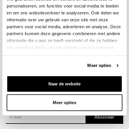
personaliseren, om functies voor social media te bieden
en om ons websiteverkeer te analyseren. Ook delen we
+31 23 205 2006
informatie over uw gebruik van onze site met onze
info@bruut.nl
partners voor social media, adverteren en analyse. Deze
Contact Formulier
partners kunnen deze gegevens combineren met andere
Open 11:00 - 18:30
informatie die u aan ze heeft verstrekt of die ze hebben
OPENINGSTIJDEN
verzameld op basis van uw gebruik van hun services.
Meer opties
Helpen
Over ons
Naar de website
Verzending
Meer opties
Nieuwsbrief
Abonneer