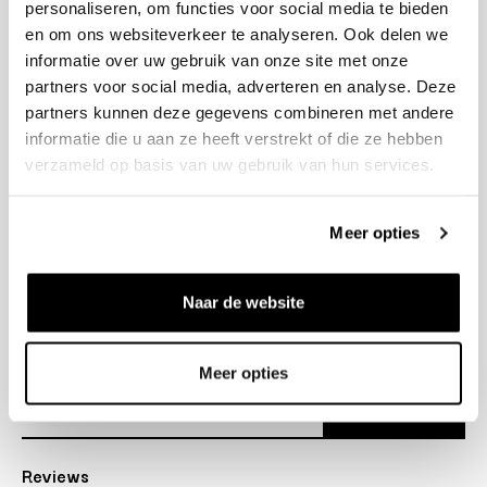
personaliseren, om functies voor social media te bieden
+31 23 205 2006
en om ons websiteverkeer te analyseren. Ook delen we
info@bruut.nl
informatie over uw gebruik van onze site met onze
Contact Formulier
partners voor social media, adverteren en analyse. Deze
Open 12:00 - 18:00
partners kunnen deze gegevens combineren met andere
OPENINGSTIJDEN
informatie die u aan ze heeft verstrekt of die ze hebben
verzameld op basis van uw gebruik van hun services.
Helpen
Meer opties
Over ons
Naar de website
Verzending
Nieuwsbrief
Meer opties
Abonneer
Reviews