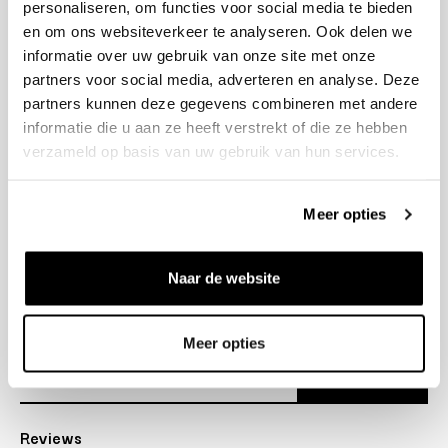
personaliseren, om functies voor social media te bieden
+31 23 205 2006
en om ons websiteverkeer te analyseren. Ook delen we
info@bruut.nl
informatie over uw gebruik van onze site met onze
Contact Formulier
partners voor social media, adverteren en analyse. Deze
Open tot 21:00
partners kunnen deze gegevens combineren met andere
OPENINGSTIJDEN
informatie die u aan ze heeft verstrekt of die ze hebben
verzameld op basis van uw gebruik van hun services.
Helpen
Meer opties
Over ons
Naar de website
Verzending
Nieuwsbrief
Meer opties
Abonneer
Reviews