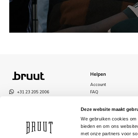
Helpen
Account
+31 23 205 2006
FAQ
info@bruut.nl
Ruilen & Retourneren
Contact Formulier
Betalen
Deze website maakt gebru
Open tot 18:00
Levering
We gebruiken cookies om c
OPENINGSTIJDEN
Kortingen
bieden en om ons websitev
met onze partners voor so