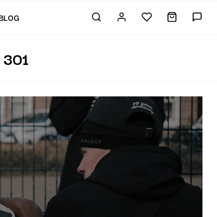
BLOG
 301