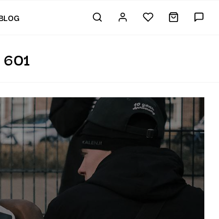
BLOG
 601