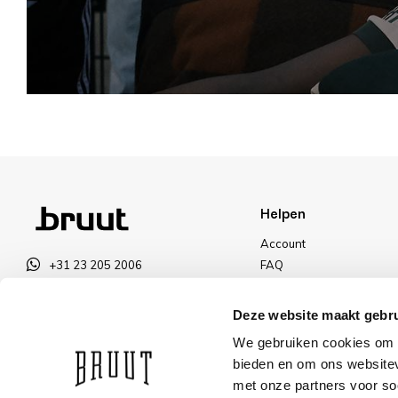
Helpen
Account
+31 23 205 2006
FAQ
info@bruut.nl
Ruilen & Retourneren
Contact Formulier
Betalen
Deze website maakt gebru
Open tot 21:00
Levering
We gebruiken cookies om c
OPENINGSTIJDEN
Kortingen
bieden en om ons websitev
met onze partners voor so