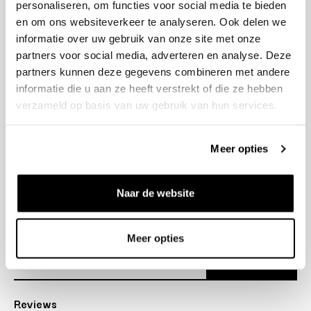
personaliseren, om functies voor social media te bieden
+31 23 205 2006
en om ons websiteverkeer te analyseren. Ook delen we
info@bruut.nl
informatie over uw gebruik van onze site met onze
Contact Formulier
partners voor social media, adverteren en analyse. Deze
Open tot 18:30
partners kunnen deze gegevens combineren met andere
OPENINGSTIJDEN
informatie die u aan ze heeft verstrekt of die ze hebben
verzameld op basis van uw gebruik van hun services.
Helpen
Meer opties
Over ons
Naar de website
Verzending
Nieuwsbrief
Meer opties
Abonneer
Reviews