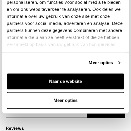
personaliseren, om functies voor social media te bieden
+31 23 205 2006
en om ons websiteverkeer te analyseren. Ook delen we
info@bruut.nl
informatie over uw gebruik van onze site met onze
Contact Formulier
partners voor social media, adverteren en analyse. Deze
Open tot 18:30
partners kunnen deze gegevens combineren met andere
OPENINGSTIJDEN
informatie die u aan ze heeft verstrekt of die ze hebben
verzameld op basis van uw gebruik van hun services.
Helpen
Meer opties
Over ons
Naar de website
Verzending
Nieuwsbrief
Meer opties
Abonneer
Reviews