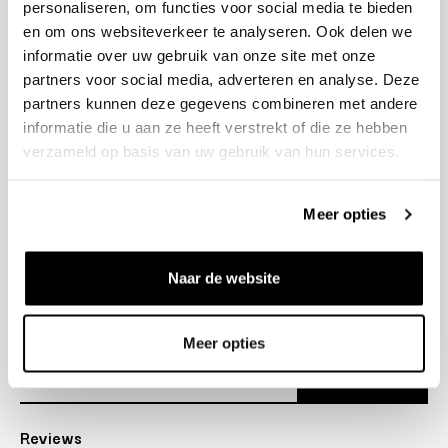
personaliseren, om functies voor social media te bieden
+31 23 205 2006
en om ons websiteverkeer te analyseren. Ook delen we
info@bruut.nl
informatie over uw gebruik van onze site met onze
Contact Formulier
partners voor social media, adverteren en analyse. Deze
Open 11:00 - 21:00
partners kunnen deze gegevens combineren met andere
OPENINGSTIJDEN
informatie die u aan ze heeft verstrekt of die ze hebben
verzameld op basis van uw gebruik van hun services.
Helpen
Meer opties
Over ons
Naar de website
Verzending
Nieuwsbrief
Meer opties
Abonneer
Reviews