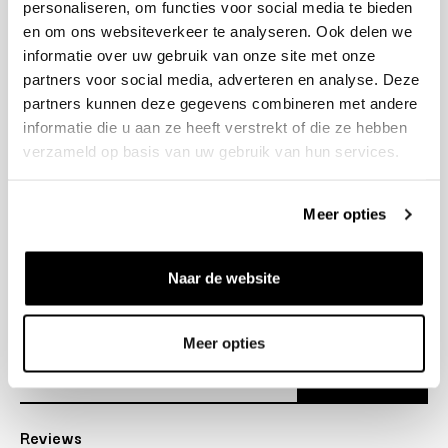
personaliseren, om functies voor social media te bieden
+31 23 205 2006
en om ons websiteverkeer te analyseren. Ook delen we
info@bruut.nl
informatie over uw gebruik van onze site met onze
Contact Formulier
partners voor social media, adverteren en analyse. Deze
Open tot 18:30
partners kunnen deze gegevens combineren met andere
OPENINGSTIJDEN
informatie die u aan ze heeft verstrekt of die ze hebben
verzameld op basis van uw gebruik van hun services.
Helpen
Meer opties
Over ons
Naar de website
Verzending
Nieuwsbrief
Meer opties
Abonneer
Reviews