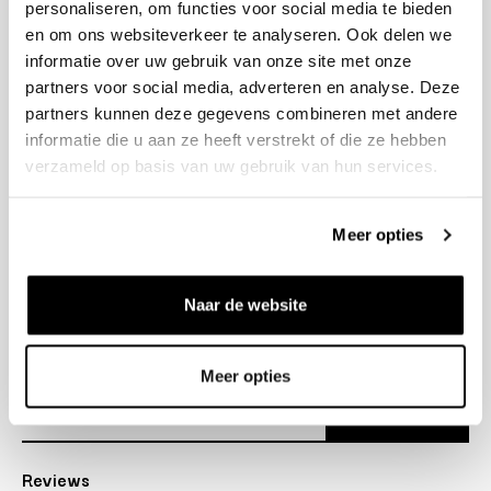
personaliseren, om functies voor social media te bieden
+31 23 205 2006
en om ons websiteverkeer te analyseren. Ook delen we
info@bruut.nl
informatie over uw gebruik van onze site met onze
Contact Formulier
partners voor social media, adverteren en analyse. Deze
Open tot 18:00
partners kunnen deze gegevens combineren met andere
OPENINGSTIJDEN
informatie die u aan ze heeft verstrekt of die ze hebben
verzameld op basis van uw gebruik van hun services.
Helpen
Meer opties
Over ons
Naar de website
Verzending
Nieuwsbrief
Meer opties
Abonneer
Reviews