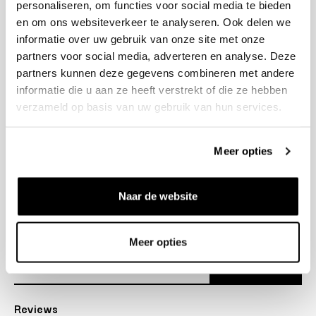
personaliseren, om functies voor social media te bieden
+31 23 205 2006
en om ons websiteverkeer te analyseren. Ook delen we
info@bruut.nl
informatie over uw gebruik van onze site met onze
Contact Formulier
partners voor social media, adverteren en analyse. Deze
Open tot 18:30
partners kunnen deze gegevens combineren met andere
OPENINGSTIJDEN
informatie die u aan ze heeft verstrekt of die ze hebben
verzameld op basis van uw gebruik van hun services.
Helpen
Meer opties
Over ons
Naar de website
Verzending
Nieuwsbrief
Meer opties
Abonneer
Reviews