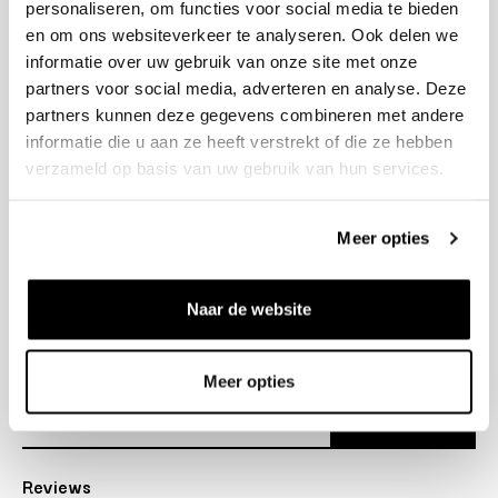
personaliseren, om functies voor social media te bieden
+31 23 205 2006
en om ons websiteverkeer te analyseren. Ook delen we
info@bruut.nl
informatie over uw gebruik van onze site met onze
Contact Formulier
partners voor social media, adverteren en analyse. Deze
Open 11:00 - 18:30
partners kunnen deze gegevens combineren met andere
OPENINGSTIJDEN
informatie die u aan ze heeft verstrekt of die ze hebben
verzameld op basis van uw gebruik van hun services.
Helpen
Meer opties
Over ons
Naar de website
Verzending
Nieuwsbrief
Meer opties
Abonneer
Reviews