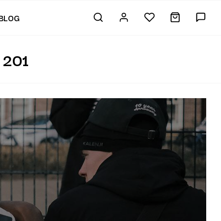
BLOG
 201