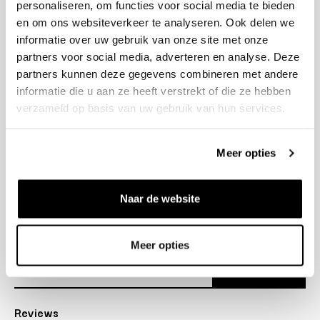
personaliseren, om functies voor social media te bieden
+31 23 205 2006
en om ons websiteverkeer te analyseren. Ook delen we
info@bruut.nl
informatie over uw gebruik van onze site met onze
Contact Formulier
partners voor social media, adverteren en analyse. Deze
Open 12:00 - 18:00
partners kunnen deze gegevens combineren met andere
OPENINGSTIJDEN
informatie die u aan ze heeft verstrekt of die ze hebben
verzameld op basis van uw gebruik van hun services.
Helpen
Meer opties
Over ons
Naar de website
Verzending
Nieuwsbrief
Meer opties
Abonneer
Reviews