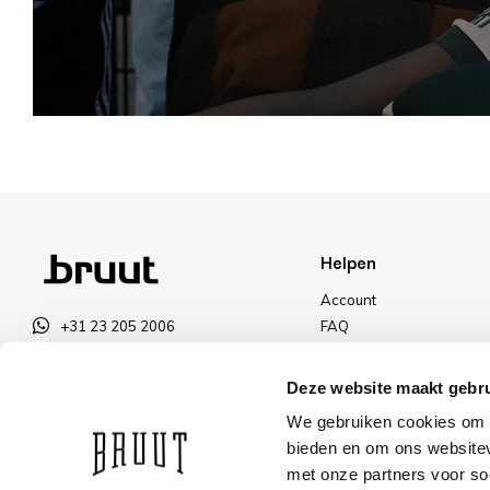
Helpen
Account
+31 23 205 2006
FAQ
info@bruut.nl
Ruilen & Retourneren
Contact Formulier
Betalen
Deze website maakt gebru
Open 12:00 - 18:00
Levering
We gebruiken cookies om c
OPENINGSTIJDEN
Kortingen
bieden en om ons websitev
met onze partners voor so