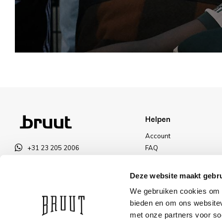
Helpen
Account
+31 23 205 2006
FAQ
info@bruut.nl
Ruilen & Retourneren
Contact Formulier
Betalen
Deze website maakt gebru
Open tot 21:00
Levering
We gebruiken cookies om c
OPENINGSTIJDEN
Kortingen
bieden en om ons websitev
met onze partners voor so