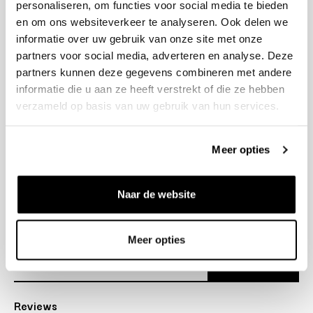
personaliseren, om functies voor social media te bieden
+31 23 205 2006
en om ons websiteverkeer te analyseren. Ook delen we
info@bruut.nl
informatie over uw gebruik van onze site met onze
Contact Formulier
partners voor social media, adverteren en analyse. Deze
Open tot 18:30
partners kunnen deze gegevens combineren met andere
OPENINGSTIJDEN
informatie die u aan ze heeft verstrekt of die ze hebben
verzameld op basis van uw gebruik van hun services.
Helpen
Meer opties
Over ons
Naar de website
Verzending
Nieuwsbrief
Meer opties
Abonneer
Reviews