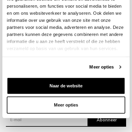
personaliseren, om functies voor social media te bieden
en om ons websiteverkeer te analyseren. Ook delen we
+31 23 205 2006
informatie over uw gebruik van onze site met onze
info@bruut.nl
partners voor social media, adverteren en analyse. Deze
Contact Formulier
partners kunnen deze gegevens combineren met andere
Open tot 18:00
informatie die u aan ze heeft verstrekt of die ze hebben
OPENINGSTIJDEN
verzameld op basis van uw gebruik van hun services.
Meer opties
Helpen
Over ons
Naar de website
Verzending
Meer opties
Nieuwsbrief
Abonneer