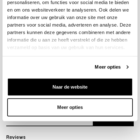
personaliseren, om functies voor social media te bieden
+31 23 205 2006
en om ons websiteverkeer te analyseren. Ook delen we
info@bruut.nl
informatie over uw gebruik van onze site met onze
Contact Formulier
partners voor social media, adverteren en analyse. Deze
Open tot 21:00
partners kunnen deze gegevens combineren met andere
OPENINGSTIJDEN
informatie die u aan ze heeft verstrekt of die ze hebben
verzameld op basis van uw gebruik van hun services.
Helpen
Meer opties
Over ons
Naar de website
Verzending
Nieuwsbrief
Meer opties
Abonneer
Reviews