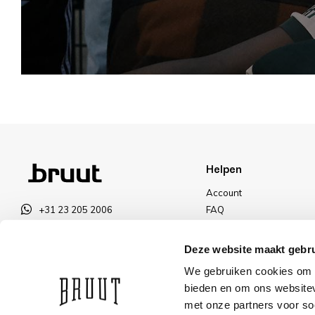
Helpen
Account
+31 23 205 2006
FAQ
info@bruut.nl
Ruilen & Retourneren
Contact Formulier
Betalen
Deze website maakt gebru
Open tot 18:30
Levering
We gebruiken cookies om c
OPENINGSTIJDEN
Kortingen
bieden en om ons websitev
met onze partners voor so