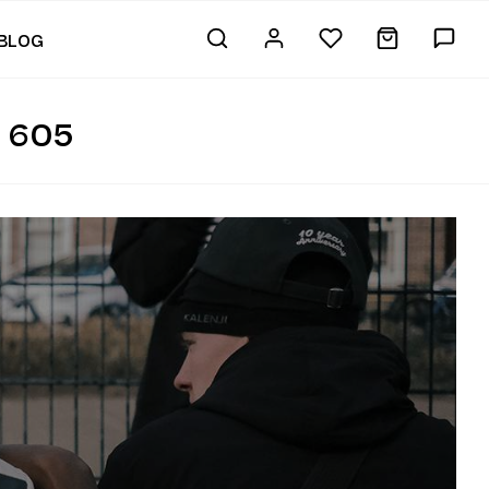
BLOG
 605