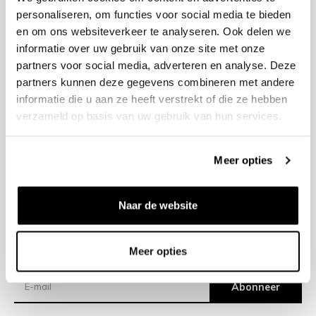
personaliseren, om functies voor social media te bieden
en om ons websiteverkeer te analyseren. Ook delen we
+31 23 205 2006
informatie over uw gebruik van onze site met onze
info@bruut.nl
partners voor social media, adverteren en analyse. Deze
Contact Formulier
partners kunnen deze gegevens combineren met andere
Open 12:00 - 18:00
informatie die u aan ze heeft verstrekt of die ze hebben
OPENINGSTIJDEN
verzameld op basis van uw gebruik van hun services.
Meer opties
Helpen
Over ons
Naar de website
Verzending
Meer opties
Nieuwsbrief
Abonneer