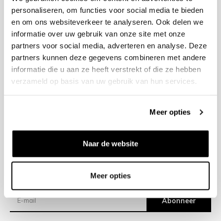
personaliseren, om functies voor social media te bieden
en om ons websiteverkeer te analyseren. Ook delen we
+31 23 205 2006
informatie over uw gebruik van onze site met onze
info@bruut.nl
partners voor social media, adverteren en analyse. Deze
Contact Formulier
partners kunnen deze gegevens combineren met andere
Open tot 18:30
informatie die u aan ze heeft verstrekt of die ze hebben
OPENINGSTIJDEN
verzameld op basis van uw gebruik van hun services.
Meer opties
Helpen
Over ons
Naar de website
Verzending
Meer opties
Nieuwsbrief
Abonneer