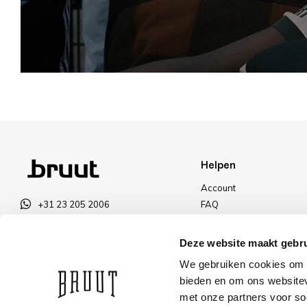
Helpen
Account
+31 23 205 2006
FAQ
info@bruut.nl
Ruilen & Retourneren
Contact Formulier
Betalen
Deze website maakt gebru
Open 11:00 - 18:30
Levering
We gebruiken cookies om c
OPENINGSTIJDEN
Kortingen
bieden en om ons websitev
met onze partners voor so