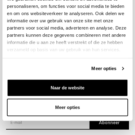
personaliseren, om functies voor social media te bieden
en om ons websiteverkeer te analyseren. Ook delen we
+31 23 205 2006
informatie over uw gebruik van onze site met onze
info@bruut.nl
partners voor social media, adverteren en analyse. Deze
Contact Formulier
partners kunnen deze gegevens combineren met andere
Open tot 21:00
informatie die u aan ze heeft verstrekt of die ze hebben
OPENINGSTIJDEN
verzameld op basis van uw gebruik van hun services.
Meer opties
Helpen
Over ons
Naar de website
Verzending
Meer opties
Nieuwsbrief
Abonneer