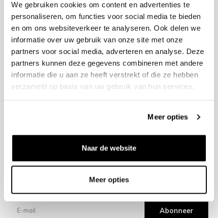
We gebruiken cookies om content en advertenties te
personaliseren, om functies voor social media te bieden
en om ons websiteverkeer te analyseren. Ook delen we
+31 23 205 2006
informatie over uw gebruik van onze site met onze
info@bruut.nl
partners voor social media, adverteren en analyse. Deze
Contact Formulier
partners kunnen deze gegevens combineren met andere
Open 11:00 - 18:00
informatie die u aan ze heeft verstrekt of die ze hebben
OPENINGSTIJDEN
verzameld op basis van uw gebruik van hun services.
Meer opties
Helpen
Over ons
Naar de website
Verzending
Meer opties
Nieuwsbrief
Abonneer