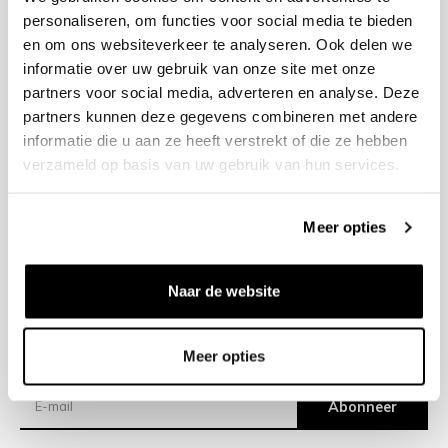
personaliseren, om functies voor social media te bieden
en om ons websiteverkeer te analyseren. Ook delen we
+31 23 205 2006
informatie over uw gebruik van onze site met onze
info@bruut.nl
partners voor social media, adverteren en analyse. Deze
Contact Formulier
partners kunnen deze gegevens combineren met andere
Open 12:00 - 18:00
informatie die u aan ze heeft verstrekt of die ze hebben
OPENINGSTIJDEN
verzameld op basis van uw gebruik van hun services.
Meer opties
Helpen
Over ons
Naar de website
Verzending
Meer opties
Nieuwsbrief
Abonneer