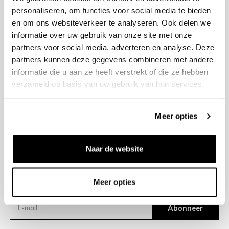
personaliseren, om functies voor social media te bieden
en om ons websiteverkeer te analyseren. Ook delen we
+31 23 205 2006
informatie over uw gebruik van onze site met onze
info@bruut.nl
partners voor social media, adverteren en analyse. Deze
Contact Formulier
partners kunnen deze gegevens combineren met andere
Open tot 21:00
informatie die u aan ze heeft verstrekt of die ze hebben
OPENINGSTIJDEN
verzameld op basis van uw gebruik van hun services.
Meer opties
Helpen
Over ons
Naar de website
Verzending
Meer opties
Nieuwsbrief
Abonneer