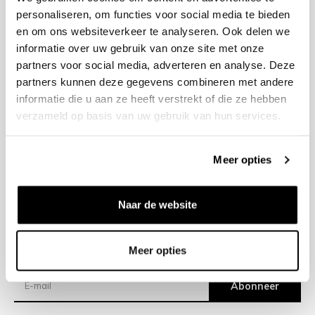
personaliseren, om functies voor social media te bieden
en om ons websiteverkeer te analyseren. Ook delen we
+31 23 205 2006
informatie over uw gebruik van onze site met onze
info@bruut.nl
partners voor social media, adverteren en analyse. Deze
Contact Formulier
partners kunnen deze gegevens combineren met andere
Open 11:00 - 18:00
informatie die u aan ze heeft verstrekt of die ze hebben
OPENINGSTIJDEN
verzameld op basis van uw gebruik van hun services.
Meer opties
Helpen
Over ons
Naar de website
Verzending
Meer opties
Nieuwsbrief
Abonneer