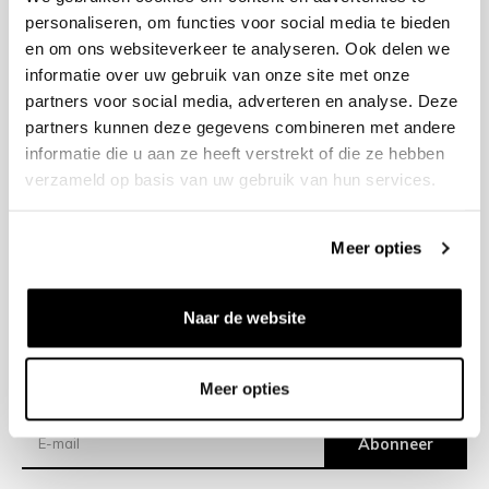
personaliseren, om functies voor social media te bieden
en om ons websiteverkeer te analyseren. Ook delen we
+31 23 205 2006
informatie over uw gebruik van onze site met onze
info@bruut.nl
partners voor social media, adverteren en analyse. Deze
Contact Formulier
partners kunnen deze gegevens combineren met andere
Open 11:00 - 21:00
informatie die u aan ze heeft verstrekt of die ze hebben
OPENINGSTIJDEN
verzameld op basis van uw gebruik van hun services.
Meer opties
Helpen
Over ons
Naar de website
Verzending
Meer opties
Nieuwsbrief
Abonneer