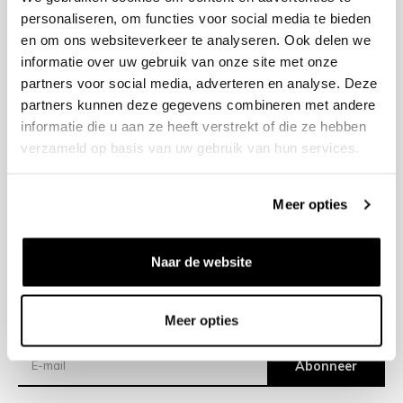
personaliseren, om functies voor social media te bieden
en om ons websiteverkeer te analyseren. Ook delen we
+31 23 205 2006
informatie over uw gebruik van onze site met onze
info@bruut.nl
partners voor social media, adverteren en analyse. Deze
Contact Formulier
partners kunnen deze gegevens combineren met andere
Open 11:00 - 18:00
informatie die u aan ze heeft verstrekt of die ze hebben
OPENINGSTIJDEN
verzameld op basis van uw gebruik van hun services.
Meer opties
Helpen
Over ons
Naar de website
Verzending
Meer opties
Nieuwsbrief
Abonneer