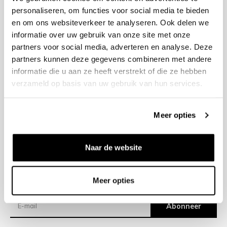
personaliseren, om functies voor social media te bieden
en om ons websiteverkeer te analyseren. Ook delen we
+31 23 205 2006
informatie over uw gebruik van onze site met onze
info@bruut.nl
partners voor social media, adverteren en analyse. Deze
Contact Formulier
partners kunnen deze gegevens combineren met andere
Open 11:00 - 18:00
informatie die u aan ze heeft verstrekt of die ze hebben
OPENINGSTIJDEN
verzameld op basis van uw gebruik van hun services.
Meer opties
Helpen
Over ons
Naar de website
Verzending
Meer opties
Nieuwsbrief
Abonneer