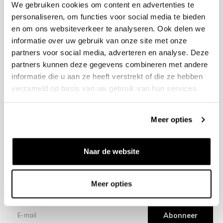
We gebruiken cookies om content en advertenties te
personaliseren, om functies voor social media te bieden
en om ons websiteverkeer te analyseren. Ook delen we
+31 23 205 2006
informatie over uw gebruik van onze site met onze
info@bruut.nl
partners voor social media, adverteren en analyse. Deze
Contact Formulier
partners kunnen deze gegevens combineren met andere
Open tot 21:00
informatie die u aan ze heeft verstrekt of die ze hebben
OPENINGSTIJDEN
verzameld op basis van uw gebruik van hun services.
Meer opties
Helpen
Over ons
Naar de website
Verzending
Meer opties
Nieuwsbrief
Abonneer