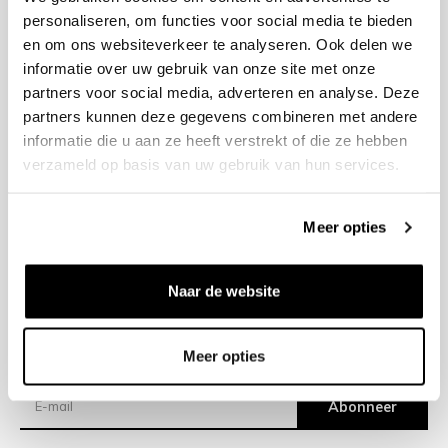
personaliseren, om functies voor social media te bieden
en om ons websiteverkeer te analyseren. Ook delen we
+31 23 205 2006
informatie over uw gebruik van onze site met onze
info@bruut.nl
partners voor social media, adverteren en analyse. Deze
Contact Formulier
partners kunnen deze gegevens combineren met andere
Open 11:00 - 18:00
informatie die u aan ze heeft verstrekt of die ze hebben
OPENINGSTIJDEN
verzameld op basis van uw gebruik van hun services.
Meer opties
Helpen
Over ons
Naar de website
Verzending
Meer opties
Nieuwsbrief
Abonneer