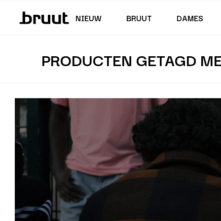
Junior (35,5 - 40)
Rokken & Jurken
Zwembroeken
Korte Broeken
Junior (122 - 170 CM)
NIEUW
BRUUT
DAMES
PRODUCTEN GETAGD ME