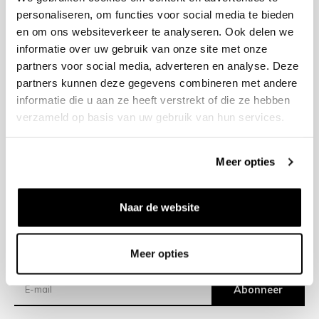
personaliseren, om functies voor social media te bieden
en om ons websiteverkeer te analyseren. Ook delen we
+31 23 205 2006
informatie over uw gebruik van onze site met onze
info@bruut.nl
partners voor social media, adverteren en analyse. Deze
Contact Formulier
partners kunnen deze gegevens combineren met andere
Open 11:00 - 18:30
informatie die u aan ze heeft verstrekt of die ze hebben
OPENINGSTIJDEN
verzameld op basis van uw gebruik van hun services.
Meer opties
Helpen
Over ons
Naar de website
Verzending
Meer opties
Nieuwsbrief
Abonneer